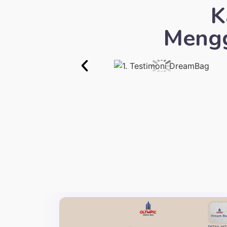
K
Mengg