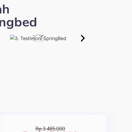
ah
ingbed
Rp 3.485.000